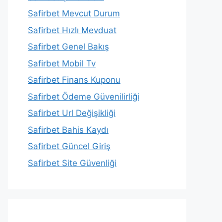
Safirbet Mevcut Durum
Safirbet Hızlı Mevduat
Safirbet Genel Bakış
Safirbet Mobil Tv
Safirbet Finans Kuponu
Safirbet Ödeme Güvenilirliği
Safirbet Url Değişikliği
Safirbet Bahis Kaydı
Safirbet Güncel Giriş
Safirbet Site Güvenliği