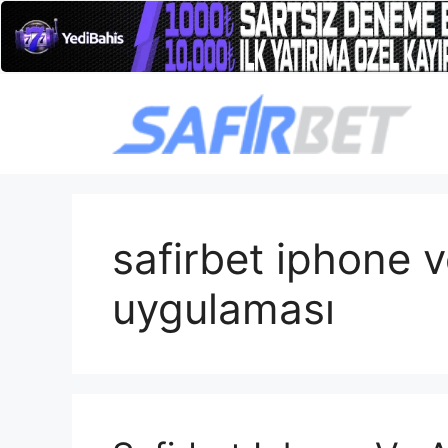
İçeriğe
atla
safirbet iphone 
uygulaması