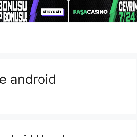
ve android