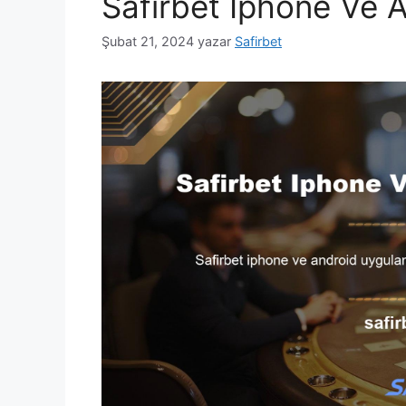
Safirbet Iphone Ve 
Şubat 21, 2024
yazar
Safirbet