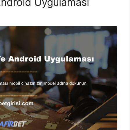
Android Uygulaması