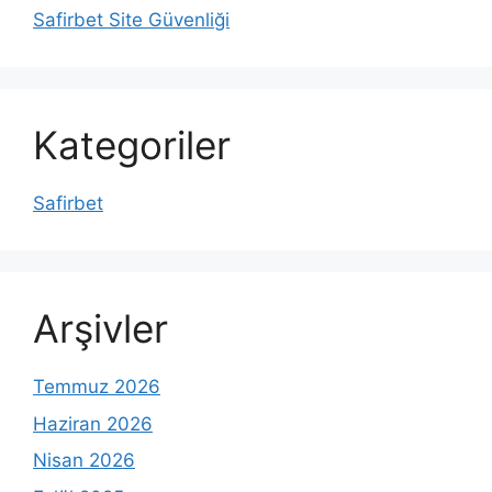
Safirbet Site Güvenliği
Kategoriler
Safirbet
Arşivler
Temmuz 2026
Haziran 2026
Nisan 2026