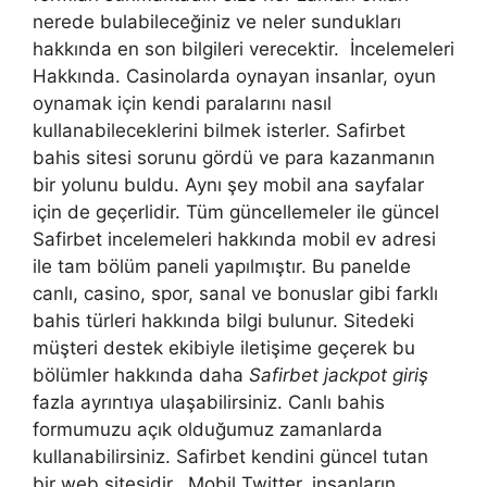
nerede bulabileceğiniz ve neler sundukları
hakkında en son bilgileri verecektir. İncelemeleri
Hakkında. Casinolarda oynayan insanlar, oyun
oynamak için kendi paralarını nasıl
kullanabileceklerini bilmek isterler. Safirbet
bahis sitesi sorunu gördü ve para kazanmanın
bir yolunu buldu. Aynı şey mobil ana sayfalar
için de geçerlidir. Tüm güncellemeler ile güncel
Safirbet incelemeleri hakkında mobil ev adresi
ile tam bölüm paneli yapılmıştır. Bu panelde
canlı, casino, spor, sanal ve bonuslar gibi farklı
bahis türleri hakkında bilgi bulunur. Sitedeki
müşteri destek ekibiyle iletişime geçerek bu
bölümler hakkında daha
Safirbet jackpot giriş
fazla ayrıntıya ulaşabilirsiniz. Canlı bahis
formumuzu açık olduğumuz zamanlarda
kullanabilirsiniz. Safirbet kendini güncel tutan
bir web sitesidir. Mobil Twitter, insanların