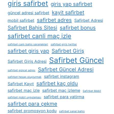
giris safirbet
giris yap safirbet
kayit safirbet
güncel adresi safirbet
safirbet adres
mobil safirbet
Safirbet Adresi
Safirbet Bahis Sitesi
safirbet bonus
safirbet canli maç izle
safirbet canlı bahis seçenekleri
safirbet giris twitter
safirbet giris yap
Safirbet Giriş
Safirbet Güncel
Safirbet Giriş Adresi
Safirbet Güncel Adresi
safirbet güncel adres
safirbet instagram
safirbet hesap oluşturmak
safirbet kaç oldu
Safirbet Kayıt
safirbet maç izle
safirbet maç izleme
Safirbet Mobil
safirbet para yatirma
safirbet mobil uygulaması
safirbet para çekme
safirbet promosyon kodu
safirbet sanal bahis