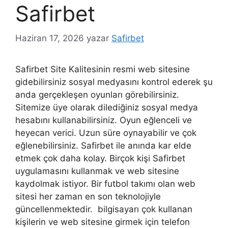
Safirbet
Haziran 17, 2026
yazar
Safirbet
Safirbet Site Kalitesinin resmi web sitesine
gidebilirsiniz sosyal medyasını kontrol ederek şu
anda gerçekleşen oyunları görebilirsiniz.
Sitemize üye olarak dilediğiniz sosyal medya
hesabını kullanabilirsiniz. Oyun eğlenceli ve
heyecan verici. Uzun süre oynayabilir ve çok
eğlenebilirsiniz. Safirbet ile anında kar elde
etmek çok daha kolay. Birçok kişi Safirbet
uygulamasını kullanmak ve web sitesine
kaydolmak istiyor. Bir futbol takımı olan web
sitesi her zaman en son teknolojiyle
güncellenmektedir. bilgisayarı çok kullanan
kişilerin ve web sitesine girmek için telefon