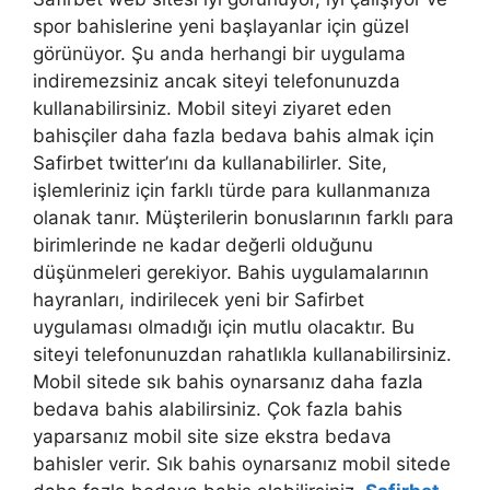
spor bahislerine yeni başlayanlar için güzel
görünüyor. Şu anda herhangi bir uygulama
indiremezsiniz ancak siteyi telefonunuzda
kullanabilirsiniz. Mobil siteyi ziyaret eden
bahisçiler daha fazla bedava bahis almak için
Safirbet twitter’ını da kullanabilirler. Site,
işlemleriniz için farklı türde para kullanmanıza
olanak tanır. Müşterilerin bonuslarının farklı para
birimlerinde ne kadar değerli olduğunu
düşünmeleri gerekiyor. Bahis uygulamalarının
hayranları, indirilecek yeni bir Safirbet
uygulaması olmadığı için mutlu olacaktır. Bu
siteyi telefonunuzdan rahatlıkla kullanabilirsiniz.
Mobil sitede sık bahis oynarsanız daha fazla
bedava bahis alabilirsiniz. Çok fazla bahis
yaparsanız mobil site size ekstra bedava
bahisler verir. Sık bahis oynarsanız mobil sitede