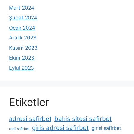
Mart 2024
Şubat 2024
Ocak 2024
Aralık 2023
Kasım 2023
Ekim 2023
Eylül 2023
Etiketler
adresi safirbet
bahis sitesi safirbet
giris adresi safirbet
girisi safirbet
canli safirbet