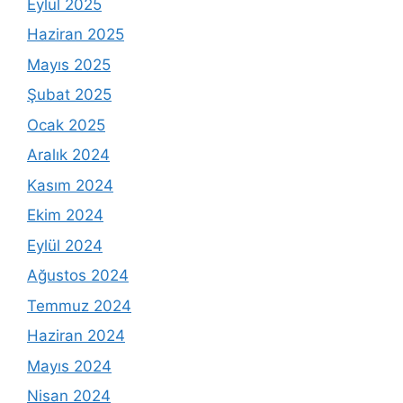
Eylül 2025
Haziran 2025
Mayıs 2025
Şubat 2025
Ocak 2025
Aralık 2024
Kasım 2024
Ekim 2024
Eylül 2024
Ağustos 2024
Temmuz 2024
Haziran 2024
Mayıs 2024
Nisan 2024