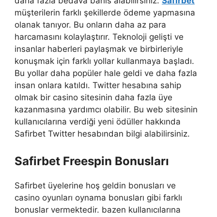
daha fazla bedava bahis alabilirsiniz.
Safirbet
müşterilerin farklı şekillerde ödeme yapmasına
olanak tanıyor. Bu onların daha az para
harcamasını kolaylaştırır. Teknoloji gelişti ve
insanlar haberleri paylaşmak ve birbirleriyle
konuşmak için farklı yollar kullanmaya başladı.
Bu yollar daha popüler hale geldi ve daha fazla
insan onlara katıldı. Twitter hesabına sahip
olmak bir casino sitesinin daha fazla üye
kazanmasına yardımcı olabilir. Bu web sitesinin
kullanıcılarına verdiği yeni ödüller hakkında
Safirbet Twitter hesabından bilgi alabilirsiniz.
Safirbet Freespin Bonusları
Safirbet üyelerine hoş geldin bonusları ve
casino oyunları oynama bonusları gibi farklı
bonuslar vermektedir. bazen kullanıcılarına