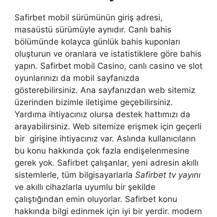
Safirbet mobil sürümünün giriş adresi,
masaüstü sürümüyle aynıdır. Canlı bahis
bölümünde kolayca günlük bahis kuponları
oluşturun ve oranlara ve istatistiklere göre bahis
yapın. Safirbet mobil Casino, canlı casino ve slot
oyunlarınızı da mobil sayfanızda
gösterebilirsiniz. Ana sayfanızdan web sitemiz
üzerinden bizimle iletişime geçebilirsiniz.
Yardıma ihtiyacınız olursa destek hattımızı da
arayabilirsiniz. Web sitemize erişmek için geçerli
bir girişine ihtiyacınız var. Aslında kullanıcıların
bu konu hakkında çok fazla endişelenmesine
gerek yok. Safirbet çalışanlar, yeni adresin akıllı
sistemlerle, tüm bilgisayarlarla
Safirbet tv yayını
ve akıllı cihazlarla uyumlu bir şekilde
çalıştığından emin oluyorlar. Safirbet konu
hakkında bilgi edinmek için iyi bir yerdir. modern