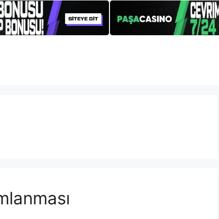
amlanması