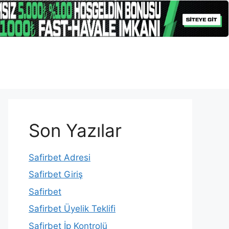
Son Yazılar
Safirbet Adresi
Safirbet Giriş
Safirbet
Safirbet Üyelik Teklifi
Safirbet İp Kontrolü