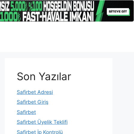
Son Yazılar
Safirbet Adresi
Safirbet Giriş
Safirbet
Safirbet Üyelik Teklifi
Safirbet İp Kontrolü