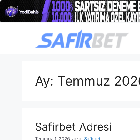
İçeriğe
atla
Ay:
Temmuz 202
Safirbet Adresi
Temmuz 1, 2026
yazar
Safirbet