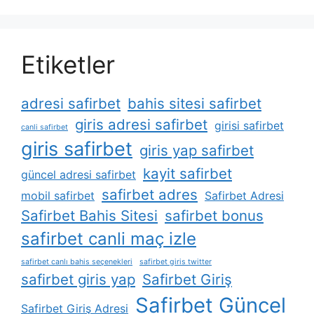
Etiketler
adresi safirbet
bahis sitesi safirbet
giris adresi safirbet
girisi safirbet
canli safirbet
giris safirbet
giris yap safirbet
kayit safirbet
güncel adresi safirbet
safirbet adres
mobil safirbet
Safirbet Adresi
Safirbet Bahis Sitesi
safirbet bonus
safirbet canli maç izle
safirbet canlı bahis seçenekleri
safirbet giris twitter
safirbet giris yap
Safirbet Giriş
Safirbet Güncel
Safirbet Giriş Adresi