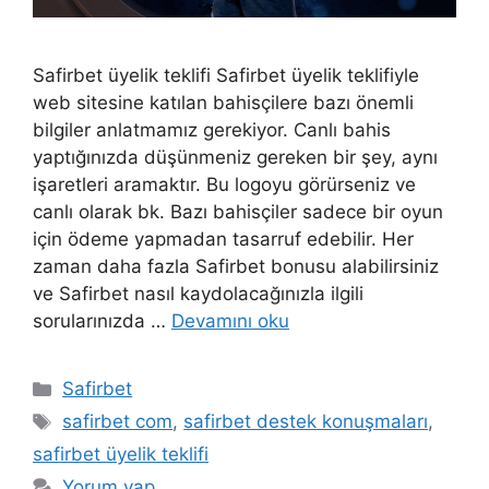
Safirbet üyelik teklifi Safirbet üyelik teklifiyle
web sitesine katılan bahisçilere bazı önemli
bilgiler anlatmamız gerekiyor. Canlı bahis
yaptığınızda düşünmeniz gereken bir şey, aynı
işaretleri aramaktır. Bu logoyu görürseniz ve
canlı olarak bk. Bazı bahisçiler sadece bir oyun
için ödeme yapmadan tasarruf edebilir. Her
zaman daha fazla Safirbet bonusu alabilirsiniz
ve Safirbet nasıl kaydolacağınızla ilgili
sorularınızda …
Devamını oku
Kategoriler
Safirbet
Etiketler
safirbet com
,
safirbet destek konuşmaları
,
safirbet üyelik teklifi
Yorum yap