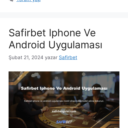
Safirbet Iphone Ve
Android Uygulaması
Şubat 21, 2024
yazar
Safirbet