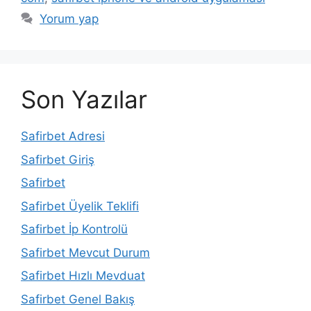
Yorum yap
Son Yazılar
Safirbet Adresi
Safirbet Giriş
Safirbet
Safirbet Üyelik Teklifi
Safirbet İp Kontrolü
Safirbet Mevcut Durum
Safirbet Hızlı Mevduat
Safirbet Genel Bakış