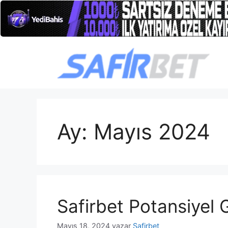
İçeriğe
atla
Ay:
Mayıs 2024
Safirbet Potansiyel G
Mayıs 18, 2024
yazar
Safirbet