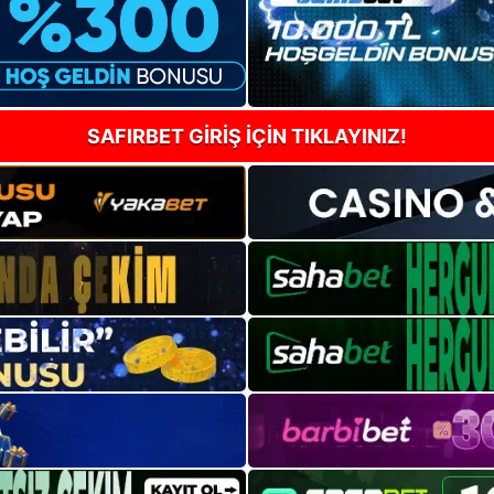
SAFIRBET GİRİŞ İÇİN TIKLAYINIZ!