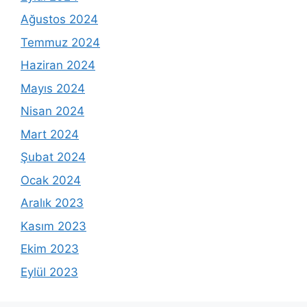
Ağustos 2024
Temmuz 2024
Haziran 2024
Mayıs 2024
Nisan 2024
Mart 2024
Şubat 2024
Ocak 2024
Aralık 2023
Kasım 2023
Ekim 2023
Eylül 2023