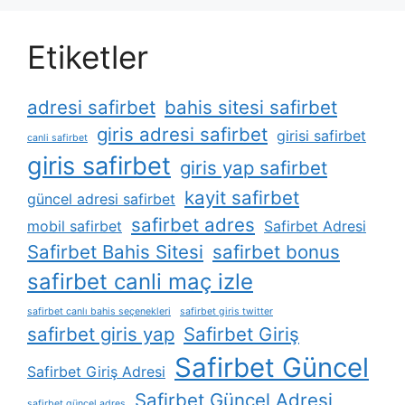
Etiketler
adresi safirbet
bahis sitesi safirbet
giris adresi safirbet
girisi safirbet
canli safirbet
giris safirbet
giris yap safirbet
kayit safirbet
güncel adresi safirbet
safirbet adres
mobil safirbet
Safirbet Adresi
Safirbet Bahis Sitesi
safirbet bonus
safirbet canli maç izle
safirbet canlı bahis seçenekleri
safirbet giris twitter
safirbet giris yap
Safirbet Giriş
Safirbet Güncel
Safirbet Giriş Adresi
Safirbet Güncel Adresi
safirbet güncel adres