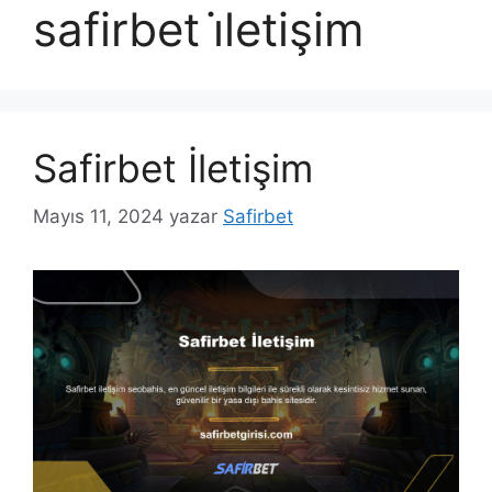
safirbet i̇letişim
Safirbet İletişim
Mayıs 11, 2024
yazar
Safirbet