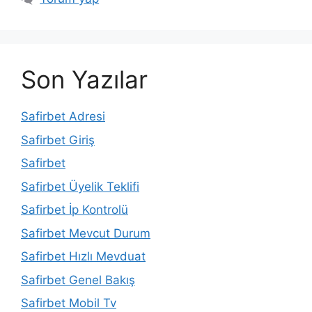
Son Yazılar
Safirbet Adresi
Safirbet Giriş
Safirbet
Safirbet Üyelik Teklifi
Safirbet İp Kontrolü
Safirbet Mevcut Durum
Safirbet Hızlı Mevduat
Safirbet Genel Bakış
Safirbet Mobil Tv