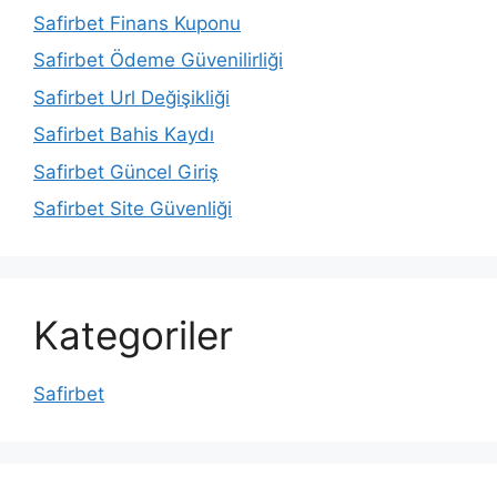
Safirbet Finans Kuponu
Safirbet Ödeme Güvenilirliği
Safirbet Url Değişikliği
Safirbet Bahis Kaydı
Safirbet Güncel Giriş
Safirbet Site Güvenliği
Kategoriler
Safirbet