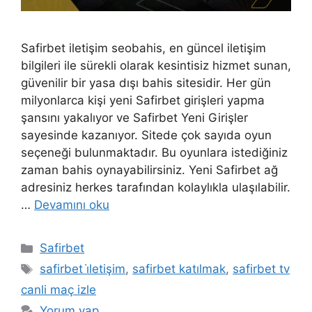
Safirbet iletişim seobahis, en güncel iletişim
bilgileri ile sürekli olarak kesintisiz hizmet sunan,
güvenilir bir yasa dışı bahis sitesidir. Her gün
milyonlarca kişi yeni Safirbet girişleri yapma
şansını yakalıyor ve Safirbet Yeni Girişler
sayesinde kazanıyor. Sitede çok sayıda oyun
seçeneği bulunmaktadır. Bu oyunlara istediğiniz
zaman bahis oynayabilirsiniz. Yeni Safirbet ağ
adresiniz herkes tarafından kolaylıkla ulaşılabilir.
…
Devamını oku
Kategoriler
Safirbet
Etiketler
safirbet i̇letişim
,
safirbet katılmak
,
safirbet tv
canli maç izle
Yorum yap