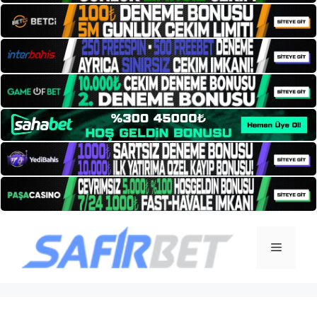
İçeriğe
atla
Menü