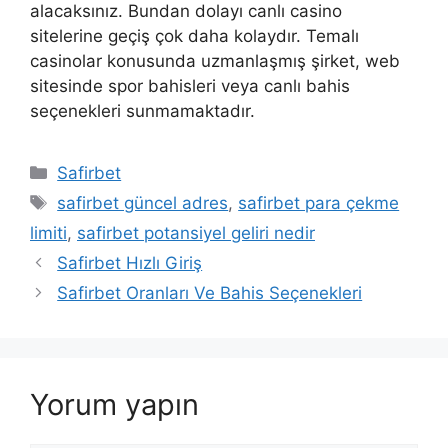
alacaksınız. Bundan dolayı canlı casino
sitelerine geçiş çok daha kolaydır. Temalı
casinolar konusunda uzmanlaşmış şirket, web
sitesinde spor bahisleri veya canlı bahis
seçenekleri sunmamaktadır.
Kategoriler
Safirbet
Etiketler
safirbet güncel adres
,
safirbet para çekme
limiti
,
safirbet potansiyel geliri nedir
Safirbet Hızlı Giriş
Safirbet Oranları Ve Bahis Seçenekleri
Yorum yapın