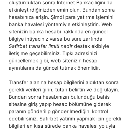
oluşturduktan sonra İnternet Bankacılığını da
etkinleştirdiğinizden emin olun. Bundan sonra
hesabınıza erişin. Şimdi para yatırma işlemini
banka havalesi yöntemiyle etkinleştirin. Web
sitenizin banka hesabı hakkında en güncel
bilgiye ihtiyacınız varsa bu süre zarfında
Safirbet transfer limiti nedir
destek ekibiyle
iletişime geçebilirsiniz. Tıpkı adresinizi
güncellemek gibi, web sitenizin hesap
ayrıntılarını da güncel tutmak önemlidir.
Transfer alanına hesap bilgilerini aldıktan sonra
gerekli verileri girin, tutarı belirtin ve doğrulayın.
Bundan sonra hesabınızın bulunduğu bahis
sitesine giriş yapıp hesap bölümüne giderek
paranın gönderilip gönderilmediğini kontrol
edebilirsiniz. Safirbet yatırım yapmak için gerekli
bilgileri en kısa sürede banka havalesi yoluyla