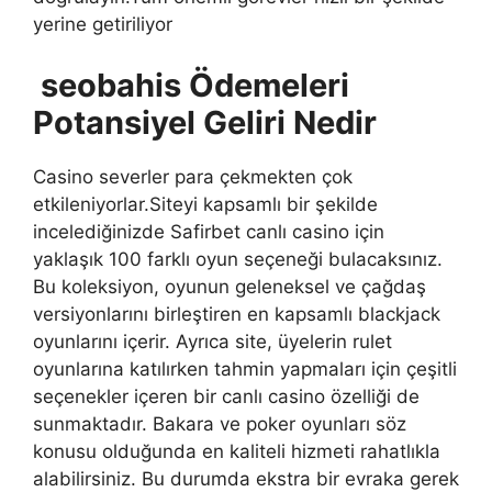
yerine getiriliyor
seobahis Ödemeleri
Potansiyel Geliri Nedir
Casino severler para çekmekten çok
etkileniyorlar.Siteyi kapsamlı bir şekilde
incelediğinizde Safirbet canlı casino için
yaklaşık 100 farklı oyun seçeneği bulacaksınız.
Bu koleksiyon, oyunun geleneksel ve çağdaş
versiyonlarını birleştiren en kapsamlı blackjack
oyunlarını içerir. Ayrıca site, üyelerin rulet
oyunlarına katılırken tahmin yapmaları için çeşitli
seçenekler içeren bir canlı casino özelliği de
sunmaktadır. Bakara ve poker oyunları söz
konusu olduğunda en kaliteli hizmeti rahatlıkla
alabilirsiniz. Bu durumda ekstra bir evraka gerek