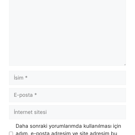
Yorum
İsim
E-
posta
İnternet
sitesi
Daha sonraki yorumlarımda kullanılması için
adım, e-posta adresim ve site adresim bu