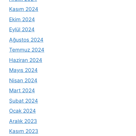
Kasım 2024
Ekim 2024
Eylül 2024
Ağustos 2024
Temmuz 2024
Haziran 2024
Mayıs 2024
Nisan 2024
Mart 2024
Şubat 2024
Ocak 2024
Aralık 2023
Kasım 2023