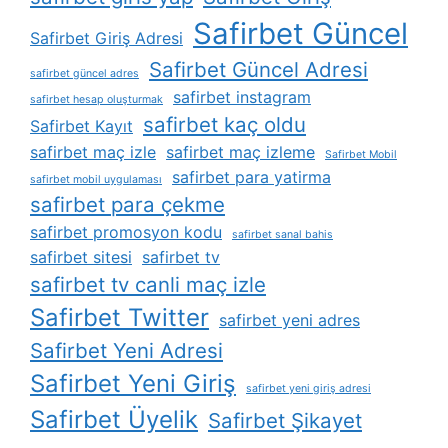
Safirbet Güncel
Safirbet Giriş Adresi
Safirbet Güncel Adresi
safirbet güncel adres
safirbet instagram
safirbet hesap oluşturmak
safirbet kaç oldu
Safirbet Kayıt
safirbet maç izle
safirbet maç izleme
Safirbet Mobil
safirbet para yatirma
safirbet mobil uygulaması
safirbet para çekme
safirbet promosyon kodu
safirbet sanal bahis
safirbet sitesi
safirbet tv
safirbet tv canli maç izle
Safirbet Twitter
safirbet yeni adres
Safirbet Yeni Adresi
Safirbet Yeni Giriş
safirbet yeni giriş adresi
Safirbet Üyelik
Safirbet Şikayet