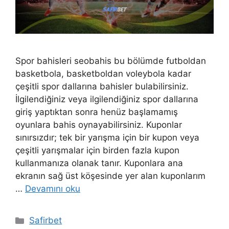
Spor bahisleri seobahis bu bölümde futboldan
basketbola, basketboldan voleybola kadar
çeşitli spor dallarına bahisler bulabilirsiniz.
İlgilendiğiniz veya ilgilendiğiniz spor dallarına
giriş yaptıktan sonra henüz başlamamış
oyunlara bahis oynayabilirsiniz. Kuponlar
sınırsızdır; tek bir yarışma için bir kupon veya
çeşitli yarışmalar için birden fazla kupon
kullanmanıza olanak tanır. Kuponlara ana
ekranın sağ üst köşesinde yer alan kuponlarım
…
Devamını oku
Kategoriler
Safirbet