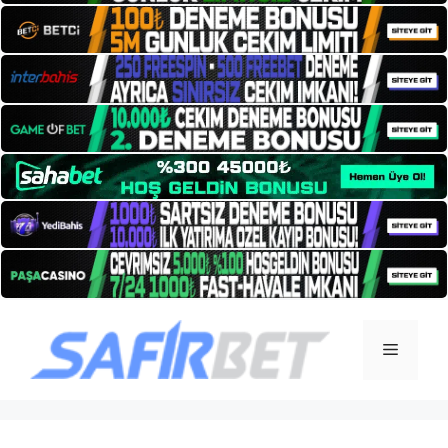
İçeriğe
atla
Menü