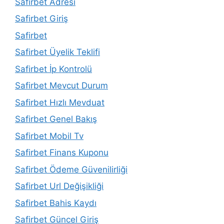
Safirbet Adresi
Safirbet Giriş
Safirbet
Safirbet Üyelik Teklifi
Safirbet İp Kontrolü
Safirbet Mevcut Durum
Safirbet Hızlı Mevduat
Safirbet Genel Bakış
Safirbet Mobil Tv
Safirbet Finans Kuponu
Safirbet Ödeme Güvenilirliği
Safirbet Url Değişikliği
Safirbet Bahis Kaydı
Safirbet Güncel Giriş