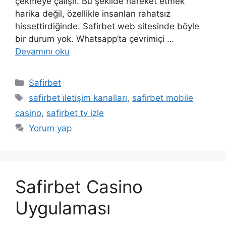
çekmeye çalışır. Bu şekilde hareket etmek
harika değil, özellikle insanları rahatsız
hissettirdiğinde. Safirbet web sitesinde böyle
bir durum yok. Whatsapp’ta çevrimiçi …
Devamını oku
Kategoriler
Safirbet
Etiketler
safirbet i̇letişim kanalları
,
safirbet mobile
casino
,
safirbet tv izle
Yorum yap
Safirbet Casino
Uygulaması