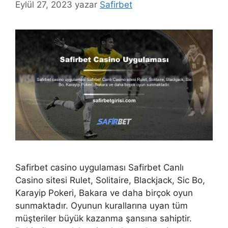
Eylül 27, 2023
yazar
Safirbet
Safirbet casino uygulaması Safirbet Canlı
Casino sitesi Rulet, Solitaire, Blackjack, Sic Bo,
Karayip Pokeri, Bakara ve daha birçok oyun
sunmaktadır. Oyunun kurallarına uyan tüm
müşteriler büyük kazanma şansına sahiptir.