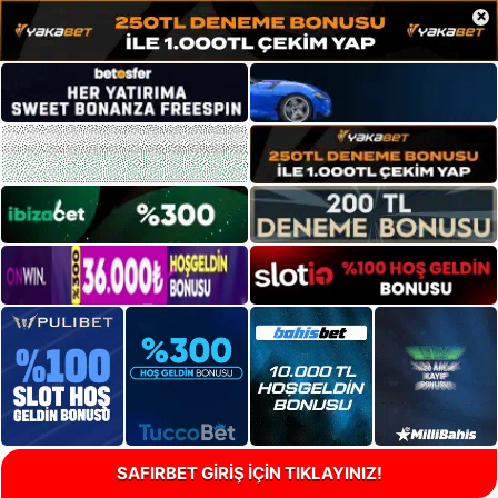
×
SAFIRBET GİRİŞ İÇİN TIKLAYINIZ!