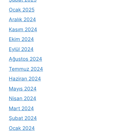
Ocak 2025
Aralık 2024
Kasım 2024
Ekim 2024
Eylül 2024
Ağustos 2024
Temmuz 2024
Haziran 2024
Mayıs 2024
Nisan 2024
Mart 2024
Şubat 2024
Ocak 2024