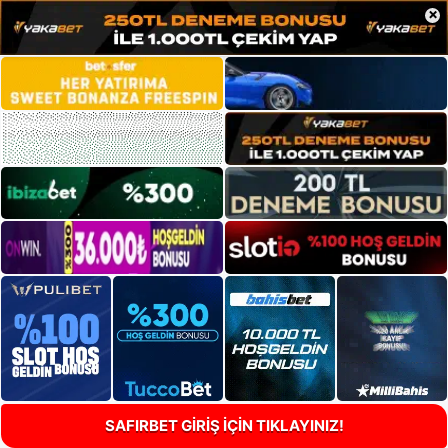
×
SAFIRBET GİRİŞ İÇİN TIKLAYINIZ!