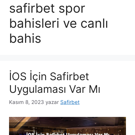
safirbet spor
bahisleri ve canlı
bahis
İOS İçin Safirbet
Uygulaması Var Mı
Kasım 8, 2023
yazar
Safirbet