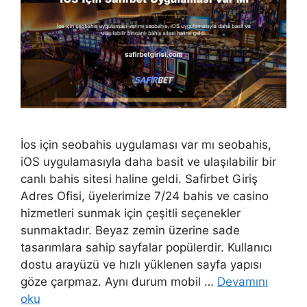
İos için seobahis uygulaması var mı seobahis,
iOS uygulamasıyla daha basit ve ulaşılabilir bir
canlı bahis sitesi haline geldi. Safirbet Giriş
Adres Ofisi, üyelerimize 7/24 bahis ve casino
hizmetleri sunmak için çeşitli seçenekler
sunmaktadır. Beyaz zemin üzerine sade
tasarımlara sahip sayfalar popülerdir. Kullanıcı
dostu arayüzü ve hızlı yüklenen sayfa yapısı
göze çarpmaz. Aynı durum mobil …
Devamını
oku