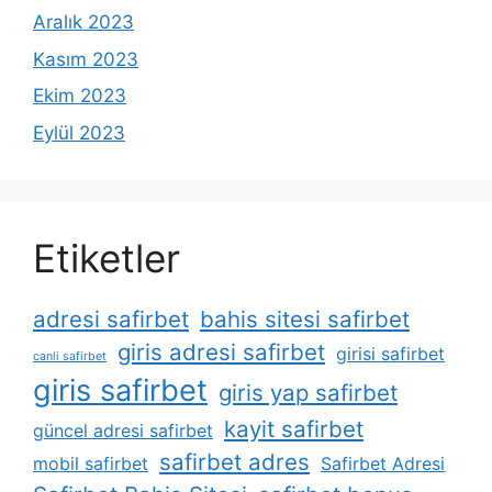
Aralık 2023
Kasım 2023
Ekim 2023
Eylül 2023
Etiketler
adresi safirbet
bahis sitesi safirbet
giris adresi safirbet
girisi safirbet
canli safirbet
giris safirbet
giris yap safirbet
kayit safirbet
güncel adresi safirbet
safirbet adres
mobil safirbet
Safirbet Adresi