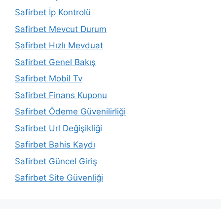
Safirbet İp Kontrolü
Safirbet Mevcut Durum
Safirbet Hızlı Mevduat
Safirbet Genel Bakış
Safirbet Mobil Tv
Safirbet Finans Kuponu
Safirbet Ödeme Güvenilirliği
Safirbet Url Değişikliği
Safirbet Bahis Kaydı
Safirbet Güncel Giriş
Safirbet Site Güvenliği