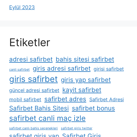
Eylül 2023
Etiketler
adresi safirbet
bahis sitesi safirbet
giris adresi safirbet
girisi safirbet
canli safirbet
giris safirbet
giris yap safirbet
kayit safirbet
güncel adresi safirbet
safirbet adres
mobil safirbet
Safirbet Adresi
Safirbet Bahis Sitesi
safirbet bonus
safirbet canli maç izle
safirbet canlı bahis seçenekleri
safirbet giris twitter
safirbet giris yap
Safirbet Giriş