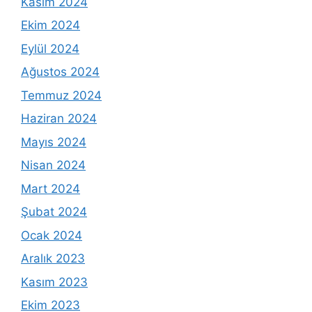
Kasım 2024
Ekim 2024
Eylül 2024
Ağustos 2024
Temmuz 2024
Haziran 2024
Mayıs 2024
Nisan 2024
Mart 2024
Şubat 2024
Ocak 2024
Aralık 2023
Kasım 2023
Ekim 2023