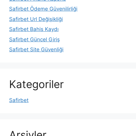
Safirbet Ödeme Güvenilirliği
Safirbet Url Değişikliği
Safirbet Bahis Kaydı
Safirbet Güncel Giriş
Safirbet Site Güvenliği
Kategoriler
Safirbet
Arşivler