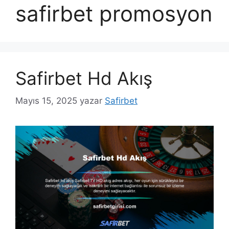
safirbet promosyon
Safirbet Hd Akış
Mayıs 15, 2025
yazar
Safirbet