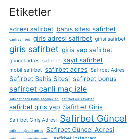
Etiketler
adresi safirbet
bahis sitesi safirbet
giris adresi safirbet
girisi safirbet
canli safirbet
giris safirbet
giris yap safirbet
kayit safirbet
güncel adresi safirbet
safirbet adres
mobil safirbet
Safirbet Adresi
Safirbet Bahis Sitesi
safirbet bonus
safirbet canli maç izle
safirbet canlı bahis seçenekleri
safirbet giris twitter
safirbet giris yap
Safirbet Giriş
Safirbet Güncel
Safirbet Giriş Adresi
Safirbet Güncel Adresi
safirbet güncel adres
safirbet instagram
safirbet hesap oluşturmak