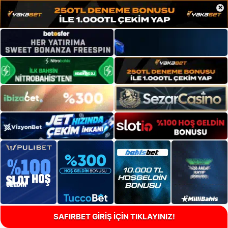
×
SAFIRBET GİRİŞ İÇİN TIKLAYINIZ!