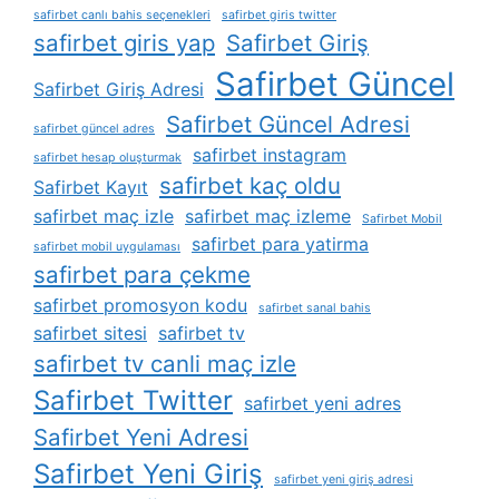
safirbet canlı bahis seçenekleri
safirbet giris twitter
safirbet giris yap
Safirbet Giriş
Safirbet Güncel
Safirbet Giriş Adresi
Safirbet Güncel Adresi
safirbet güncel adres
safirbet instagram
safirbet hesap oluşturmak
safirbet kaç oldu
Safirbet Kayıt
safirbet maç izle
safirbet maç izleme
Safirbet Mobil
safirbet para yatirma
safirbet mobil uygulaması
safirbet para çekme
safirbet promosyon kodu
safirbet sanal bahis
safirbet sitesi
safirbet tv
safirbet tv canli maç izle
Safirbet Twitter
safirbet yeni adres
Safirbet Yeni Adresi
Safirbet Yeni Giriş
safirbet yeni giriş adresi