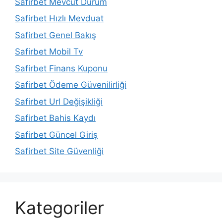
Safirbet Mevcut Durum
Safirbet Hızlı Mevduat
Safirbet Genel Bakış
Safirbet Mobil Tv
Safirbet Finans Kuponu
Safirbet Ödeme Güvenilirliği
Safirbet Url Değişikliği
Safirbet Bahis Kaydı
Safirbet Güncel Giriş
Safirbet Site Güvenliği
Kategoriler