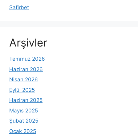
Safirbet
Arşivler
Temmuz 2026
Haziran 2026
Nisan 2026
Eylül 2025
Haziran 2025
Mayıs 2025
Şubat 2025
Ocak 2025