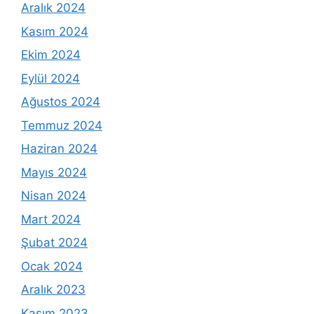
Aralık 2024
Kasım 2024
Ekim 2024
Eylül 2024
Ağustos 2024
Temmuz 2024
Haziran 2024
Mayıs 2024
Nisan 2024
Mart 2024
Şubat 2024
Ocak 2024
Aralık 2023
Kasım 2023