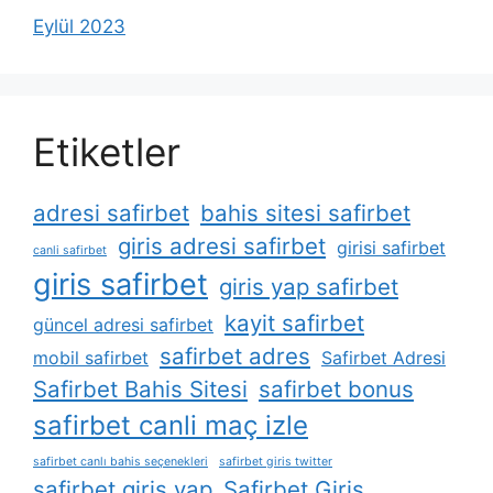
Eylül 2023
Etiketler
adresi safirbet
bahis sitesi safirbet
giris adresi safirbet
girisi safirbet
canli safirbet
giris safirbet
giris yap safirbet
kayit safirbet
güncel adresi safirbet
safirbet adres
mobil safirbet
Safirbet Adresi
Safirbet Bahis Sitesi
safirbet bonus
safirbet canli maç izle
safirbet canlı bahis seçenekleri
safirbet giris twitter
safirbet giris yap
Safirbet Giriş