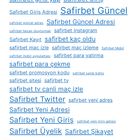
Safirbet Güncel
Safirbet Giriş Adresi
Safirbet Güncel Adresi
safirbet güncel adres
safirbet instagram
safirbet hesap oluşturmak
safirbet kaç oldu
Safirbet Kayıt
safirbet maç izle
safirbet maç izleme
Safirbet Mobil
safirbet para yatirma
safirbet mobil uygulaması
safirbet para çekme
safirbet promosyon kodu
safirbet sanal bahis
safirbet sitesi
safirbet tv
safirbet tv canli maç izle
Safirbet Twitter
safirbet yeni adres
Safirbet Yeni Adresi
Safirbet Yeni Giriş
safirbet yeni giriş adresi
Safirbet Üyelik
Safirbet Şikayet