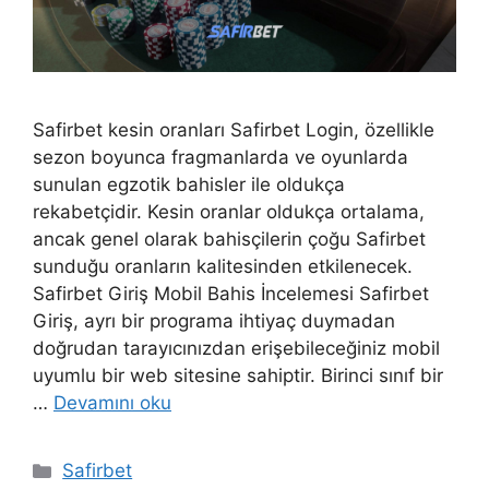
Safirbet kesin oranları Safirbet Login, özellikle
sezon boyunca fragmanlarda ve oyunlarda
sunulan egzotik bahisler ile oldukça
rekabetçidir. Kesin oranlar oldukça ortalama,
ancak genel olarak bahisçilerin çoğu Safirbet
sunduğu oranların kalitesinden etkilenecek.
Safirbet Giriş Mobil Bahis İncelemesi Safirbet
Giriş, ayrı bir programa ihtiyaç duymadan
doğrudan tarayıcınızdan erişebileceğiniz mobil
uyumlu bir web sitesine sahiptir. Birinci sınıf bir
…
Devamını oku
Kategoriler
Safirbet