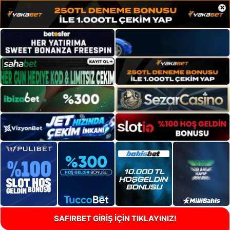
×
SAFIRBET GİRİŞ İÇİN TIKLAYINIZ!