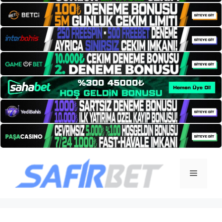
İçeriğe
atla
Menü