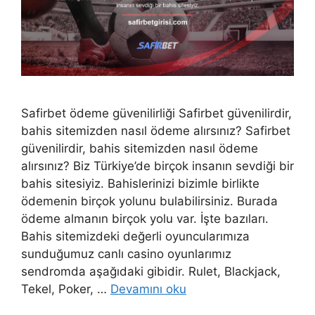
Safirbet ödeme güvenilirliği Safirbet güvenilirdir,
bahis sitemizden nasıl ödeme alırsınız? Safirbet
güvenilirdir, bahis sitemizden nasıl ödeme
alırsınız? Biz Türkiye’de birçok insanın sevdiği bir
bahis sitesiyiz. Bahislerinizi bizimle birlikte
ödemenin birçok yolunu bulabilirsiniz. Burada
ödeme almanın birçok yolu var. İşte bazıları.
Bahis sitemizdeki değerli oyuncularımıza
sunduğumuz canlı casino oyunlarımız
sendromda aşağıdaki gibidir. Rulet, Blackjack,
Tekel, Poker, …
Devamını oku