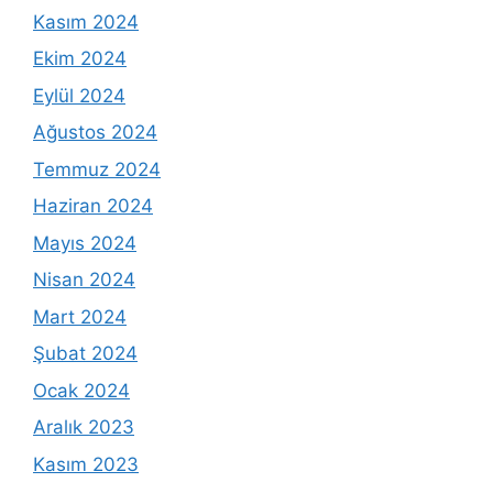
Kasım 2024
Ekim 2024
Eylül 2024
Ağustos 2024
Temmuz 2024
Haziran 2024
Mayıs 2024
Nisan 2024
Mart 2024
Şubat 2024
Ocak 2024
Aralık 2023
Kasım 2023