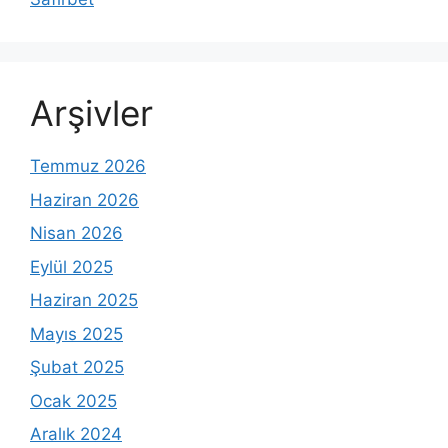
Arşivler
Temmuz 2026
Haziran 2026
Nisan 2026
Eylül 2025
Haziran 2025
Mayıs 2025
Şubat 2025
Ocak 2025
Aralık 2024