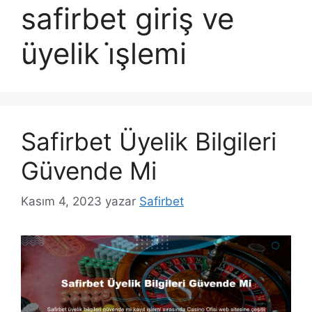
safirbet giriş ve
üyelik i̇şlemi
Safirbet Üyelik Bilgileri
Güvende Mi
Kasım 4, 2023
yazar
Safirbet