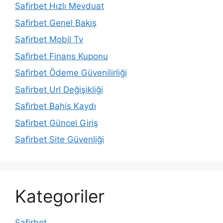
Safirbet Hızlı Mevduat
Safirbet Genel Bakış
Safirbet Mobil Tv
Safirbet Finans Kuponu
Safirbet Ödeme Güvenilirliği
Safirbet Url Değişikliği
Safirbet Bahis Kaydı
Safirbet Güncel Giriş
Safirbet Site Güvenliği
Kategoriler
Safirbet