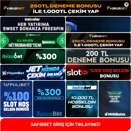
×
SAFIRBET GİRİŞ İÇİN TIKLAYINIZ!