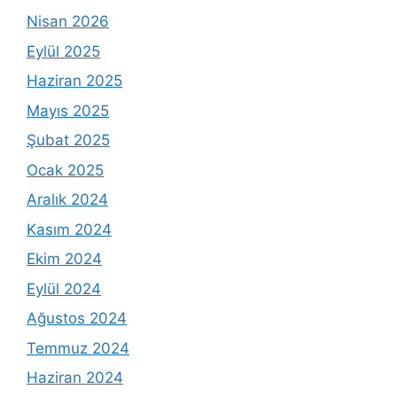
Nisan 2026
Eylül 2025
Haziran 2025
Mayıs 2025
Şubat 2025
Ocak 2025
Aralık 2024
Kasım 2024
Ekim 2024
Eylül 2024
Ağustos 2024
Temmuz 2024
Haziran 2024