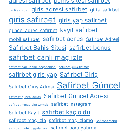
adresi safirbet
bahis sitesi safirbet
giris adresi safirbet
girisi safirbet
canli safirbet
giris safirbet
giris yap safirbet
kayit safirbet
güncel adresi safirbet
safirbet adres
mobil safirbet
Safirbet Adresi
Safirbet Bahis Sitesi
safirbet bonus
safirbet canli maç izle
safirbet canlı bahis seçenekleri
safirbet giris twitter
safirbet giris yap
Safirbet Giriş
Safirbet Güncel
Safirbet Giriş Adresi
Safirbet Güncel Adresi
safirbet güncel adres
safirbet instagram
safirbet hesap oluşturmak
safirbet kaç oldu
Safirbet Kayıt
safirbet maç izle
safirbet maç izleme
Safirbet Mobil
safirbet para yatirma
safirbet mobil uygulaması