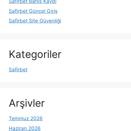
Safirbet Bahis Kaydı
Safirbet Güncel Giriş
Safirbet Site Güvenliği
Kategoriler
Safirbet
Arşivler
Temmuz 2026
Haziran 2026