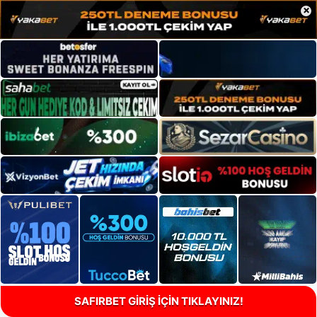
×
SAFIRBET GİRİŞ İÇİN TIKLAYINIZ!