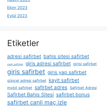
Ekim 2023
Eylül 2023
Etiketler
adresi safirbet
bahis sitesi safirbet
giris adresi safirbet
girisi safirbet
canli safirbet
giris safirbet
giris yap safirbet
kayit safirbet
güncel adresi safirbet
safirbet adres
mobil safirbet
Safirbet Adresi
Safirbet Bahis Sitesi
safirbet bonus
safirbet canli maç izle