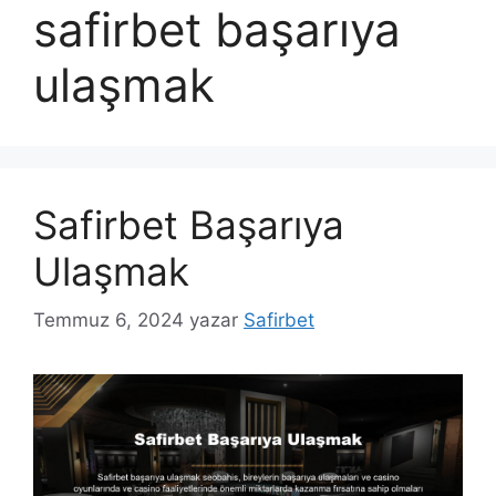
safirbet başarıya
ulaşmak
Safirbet Başarıya
Ulaşmak
Temmuz 6, 2024
yazar
Safirbet