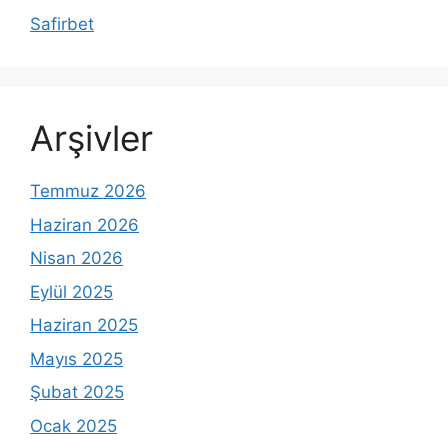
Safirbet
Arşivler
Temmuz 2026
Haziran 2026
Nisan 2026
Eylül 2025
Haziran 2025
Mayıs 2025
Şubat 2025
Ocak 2025