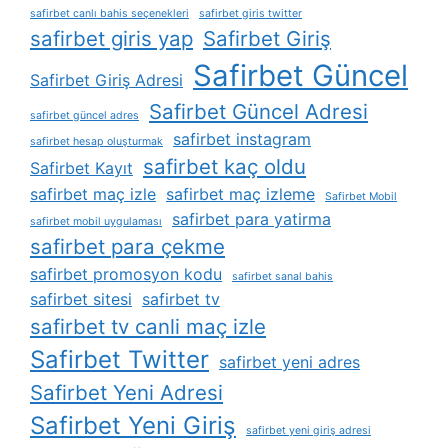
safirbet canlı bahis seçenekleri
safirbet giris twitter
safirbet giris yap
Safirbet Giriş
Safirbet Güncel
Safirbet Giriş Adresi
Safirbet Güncel Adresi
safirbet güncel adres
safirbet instagram
safirbet hesap oluşturmak
safirbet kaç oldu
Safirbet Kayıt
safirbet maç izle
safirbet maç izleme
Safirbet Mobil
safirbet para yatirma
safirbet mobil uygulaması
safirbet para çekme
safirbet promosyon kodu
safirbet sanal bahis
safirbet sitesi
safirbet tv
safirbet tv canli maç izle
Safirbet Twitter
safirbet yeni adres
Safirbet Yeni Adresi
Safirbet Yeni Giriş
safirbet yeni giriş adresi