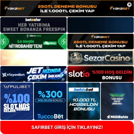
×
SAFIRBET GİRİŞ İÇİN TIKLAYINIZ!