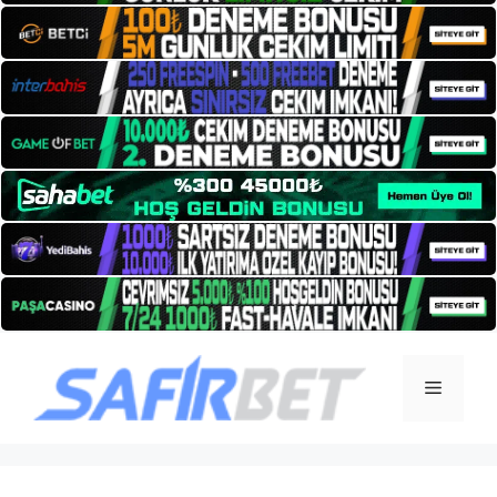
İçeriğe
atla
Menü