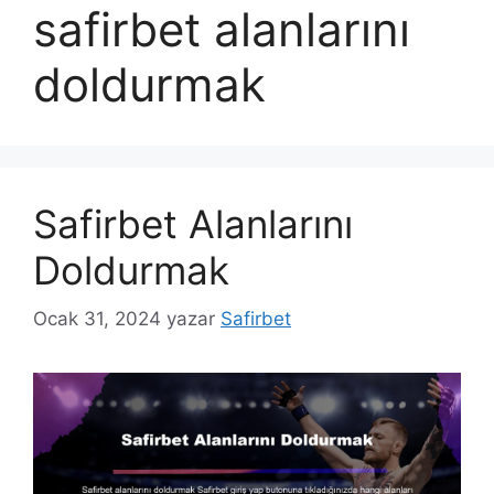
safirbet alanlarını
doldurmak
Safirbet Alanlarını
Doldurmak
Ocak 31, 2024
yazar
Safirbet