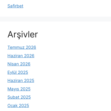
Safirbet
Arşivler
Temmuz 2026
Haziran 2026
Nisan 2026
Eylül 2025
Haziran 2025
Mayıs 2025
Şubat 2025
Ocak 2025