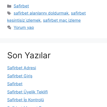
Kategoriler
Safirbet
Etiketler
safirbet alanlarını doldurmak
,
safirbet
kesintisiz i̇zlemek
,
safirbet maç izleme
Yorum yap
Son Yazılar
Safirbet Adresi
Safirbet Giriş
Safirbet
Safirbet Üyelik Teklifi
Safirbet İp Kontrolü