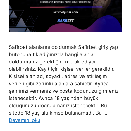
Safirbet alanlarını doldurmak Safirbet giriş yap
butonuna tıkladığınızda hangi alanları
doldurmanız gerektiğini merak ediyor
olabilirsiniz. Kayıt için kişisel veriler gereklidir.
Kişisel alan ad, soyadı, adres ve etkileşim
verileri gibi zorunlu alanlara sahiptir. Ayrıca
şehrinizi vermeniz ve posta kodunuzu girmeniz
istenecektir. Ayrıca 18 yaşından büyük
olduğunuzu doğrulamanız istenecektir. Bu
sitede 18 yaş altı kimse bulunamadı. Bu …
Devamını oku