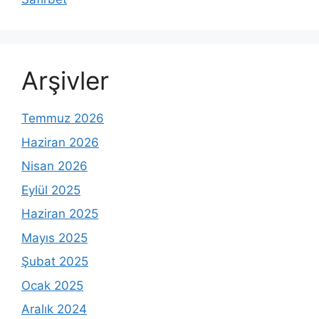
Arşivler
Temmuz 2026
Haziran 2026
Nisan 2026
Eylül 2025
Haziran 2025
Mayıs 2025
Şubat 2025
Ocak 2025
Aralık 2024