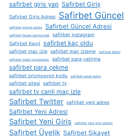
safirbet giris yap
Safirbet Giriş
Safirbet Güncel
Safirbet Giriş Adresi
Safirbet Güncel Adresi
safirbet güncel adres
safirbet instagram
safirbet hesap oluşturmak
safirbet kaç oldu
Safirbet Kayıt
safirbet maç izle
safirbet maç izleme
Safirbet Mobil
safirbet para yatirma
safirbet mobil uygulaması
safirbet para çekme
safirbet promosyon kodu
safirbet sanal bahis
safirbet sitesi
safirbet tv
safirbet tv canli maç izle
Safirbet Twitter
safirbet yeni adres
Safirbet Yeni Adresi
Safirbet Yeni Giriş
safirbet yeni giriş adresi
Safirbet Üyelik
Safirbet Şikayet