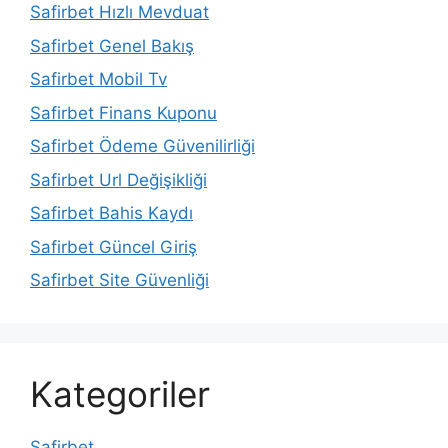
Safirbet Hızlı Mevduat
Safirbet Genel Bakış
Safirbet Mobil Tv
Safirbet Finans Kuponu
Safirbet Ödeme Güvenilirliği
Safirbet Url Değişikliği
Safirbet Bahis Kaydı
Safirbet Güncel Giriş
Safirbet Site Güvenliği
Kategoriler
Safirbet