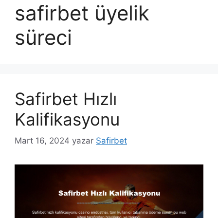
safirbet üyelik
süreci
Safirbet Hızlı
Kalifikasyonu
Mart 16, 2024
yazar
Safirbet