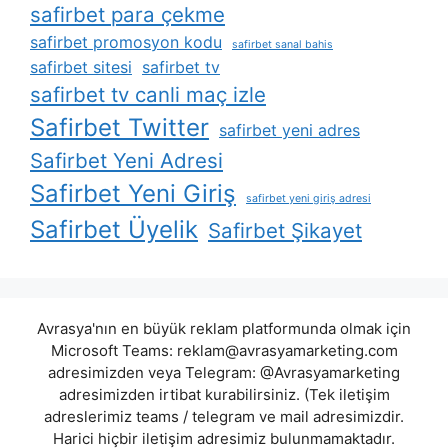
safirbet para çekme
safirbet promosyon kodu
safirbet sanal bahis
safirbet sitesi
safirbet tv
safirbet tv canli maç izle
Safirbet Twitter
safirbet yeni adres
Safirbet Yeni Adresi
Safirbet Yeni Giriş
safirbet yeni giriş adresi
Safirbet Üyelik
Safirbet Şikayet
Avrasya'nın en büyük reklam platformunda olmak için
Microsoft Teams:
reklam@avrasyamarketing.com
adresimizden veya Telegram: @Avrasyamarketing
adresimizden irtibat kurabilirsiniz. (Tek iletişim
adreslerimiz teams / telegram ve mail adresimizdir.
Harici hiçbir iletişim adresimiz bulunmamaktadır.