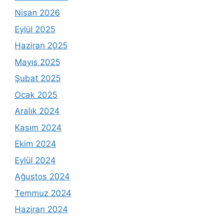
Nisan 2026
Eylül 2025
Haziran 2025
Mayıs 2025
Şubat 2025
Ocak 2025
Aralık 2024
Kasım 2024
Ekim 2024
Eylül 2024
Ağustos 2024
Temmuz 2024
Haziran 2024