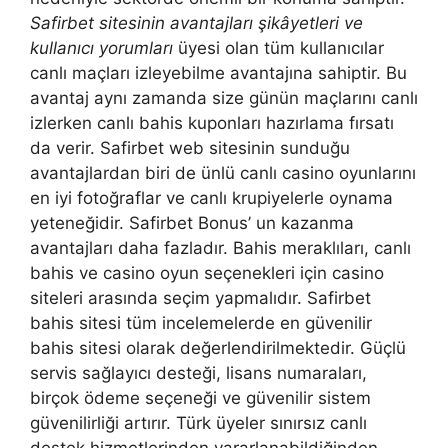
Safirbet sitesinin avantajları şikâyetleri ve
kullanıcı yorumları
üyesi olan tüm kullanıcılar
canlı maçları izleyebilme avantajına sahiptir. Bu
avantaj aynı zamanda size günün maçlarını canlı
izlerken canlı bahis kuponları hazırlama fırsatı
da verir. Safirbet web sitesinin sunduğu
avantajlardan biri de ünlü canlı casino oyunlarını
en iyi fotoğraflar ve canlı krupiyelerle oynama
yeteneğidir. Safirbet Bonus’ un kazanma
avantajları daha fazladır. Bahis meraklıları, canlı
bahis ve casino oyun seçenekleri için casino
siteleri arasında seçim yapmalıdır. Safirbet
bahis sitesi tüm incelemelerde en güvenilir
bahis sitesi olarak değerlendirilmektedir. Güçlü
servis sağlayıcı desteği, lisans numaraları,
birçok ödeme seçeneği ve güvenilir sistem
güvenilirliği artırır. Türk üyeler sınırsız canlı
destek hizmetlerinden yararlanabildiğinden