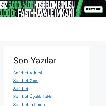
Son Yazılar
Safirbet Adresi
Safirbet Giriş
Safirbet
Safirbet Üyelik Teklifi
Safirbet İp Kontrolü