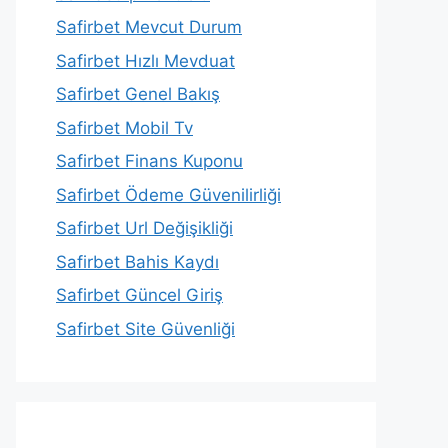
Safirbet Mevcut Durum
Safirbet Hızlı Mevduat
Safirbet Genel Bakış
Safirbet Mobil Tv
Safirbet Finans Kuponu
Safirbet Ödeme Güvenilirliği
Safirbet Url Değişikliği
Safirbet Bahis Kaydı
Safirbet Güncel Giriş
Safirbet Site Güvenliği